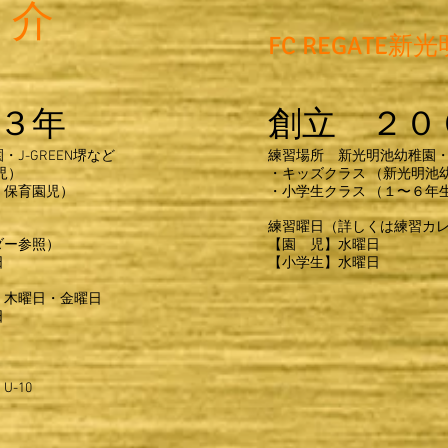
介
FC REGATE新
３年
創立 ２０
J-GREEN堺など
練習場所 新光明池幼稚園
児）
・キッズクラス （新光明池
・保育園児）
・小学生クラス （１〜６年
練習曜日（詳しくは練習カ
ダー参照）
【園 児】水曜日
曜日
【小学生】水曜日
・木曜日・金曜日
日
-10