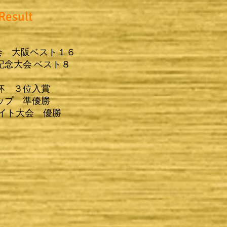
Result
会 大阪ベスト１６
記念大会 ベスト８
杯 ３位入賞
ップ 準優勝
ライト大会 優勝