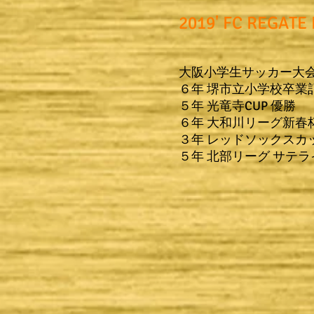
​2019' FC REGATE 
大阪小学生サッカー大
​６年 堺市立小学校卒業
５年 光竜寺CUP 優勝
６年 大和川リーグ新春
３年 レッドソックスカ
​５年 北部リーグ サテ