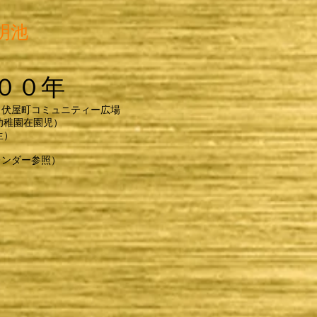
光明池
００年
・伏屋町コミュニティー広場
幼稚園在園児）
生）
レンダー参照）