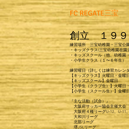
FC REGATE三宝
創立 １９９
練習場所 三宝幼稚園・三宝公園・
・キッズクラス(三宝幼稚園在園
・キッズスクール（他、幼稚園
・小学生クラス（１〜６年生）
練習曜日（詳しくは練習カレン
【キッズクラス】火曜日・金
【キッズスクール】金曜日
【小学生（クラブ生）】火曜日
【小学生（スクール生）】金曜
『主な活動（試合）』
大阪府サッカー協会主催大会
大阪府４種リーグU-12、U-11、U
大和川リーグ
北部リーグ
堺JSLリーグ