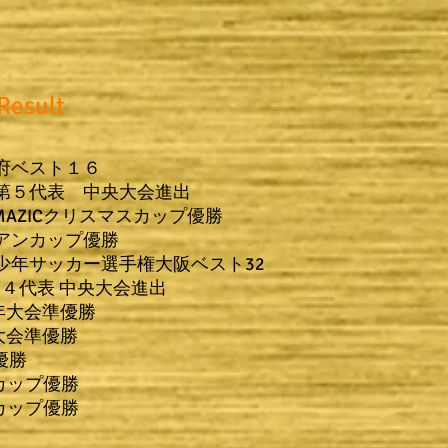
Result
大阪府ベスト１６
G泉北第５代表 中央大会進出
6年EMAZICクリスマスカップ優勝
ルリアンカップ優勝
本U12少年サッカー選手権大阪ベスト32
泉北第４代表 中央大会進出
低学年大会準優勝
５年大会準優勝
杯優勝
コカップ優勝
スコカップ優勝