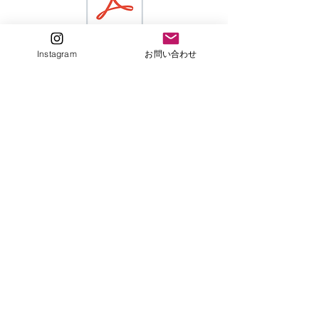
Instagram
お問い合わせ
２
６
日
５
​注意書
年
​健康調査票
持ち物​
お問い合わせ連絡先
regatesc2014@gmail.com
copyright©2014 レガテスポーツクラブ all rights reserved.