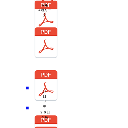
４年
​４種リー
グ
23
日
３
年
２６日
２年