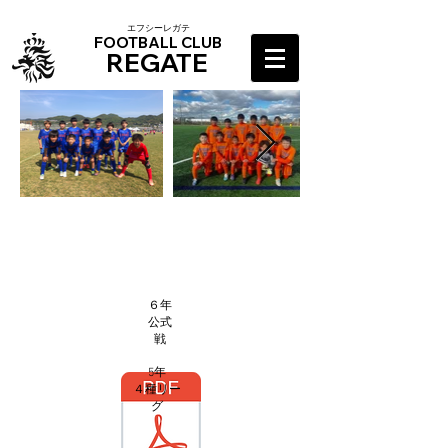
​エフシーレガテ
FOOTBALL CLUB
REGATE
​公式戦
６年
​公式
戦
5年
​４種リー
グ